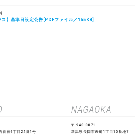
4
ス】基準日設定公告[PDFファイル／155KB]
O
NAGAOKA
〒 940-0071
西新宿6丁目24番1号
新潟県長岡市表町1丁目10番地7