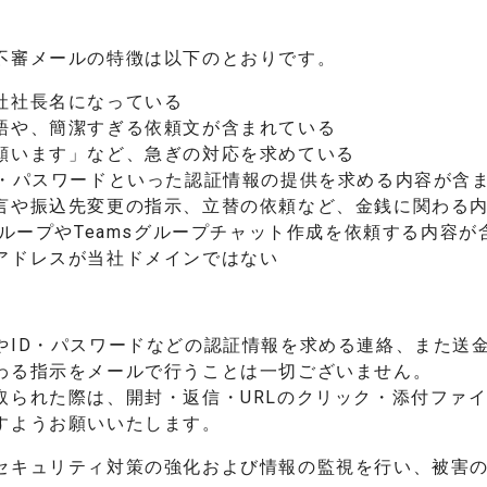
不審メールの特徴は以下のとおりです。
社社長名になっている
語や、簡潔すぎる依頼文が含まれている
願います」など、急ぎの対応を求めている
D・パスワードといった認証情報の提供を求める内容が含
言や振込先変更の指示、立替の依頼など、金銭に関わる
グループやTeamsグループチャット作成を依頼する内容
アドレスが当社ドメインではない
やID・パスワードなどの認証情報を求める連絡、また送
わる指示をメールで行うことは一切ございません。
取られた際は、開封・返信・URLのクリック・添付ファ
すようお願いいたします。
セキュリティ対策の強化および情報の監視を行い、被害