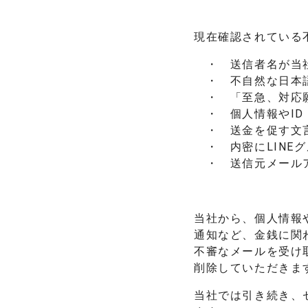
現在確認されている
・ 送信者名が当
・ 不自然な日本
・ 「至急、対応
・ 個人情報やI
・ 送金を促す文
・ 内密にLINE
・ 送信元メール
当社から、個人情報
通知など、金銭に関
不審なメールを受け
削除していただきま
当社では引き続き、