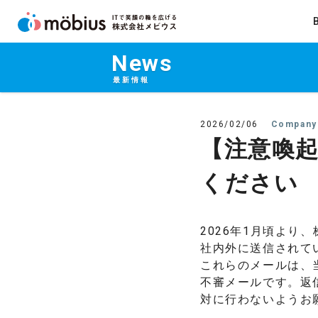
News
最新情報
2026/02/06
Company
【注意喚
ください
2026年1月頃より
社内外に送信されて
これらのメールは、
不審メールです。返
対に行わないようお