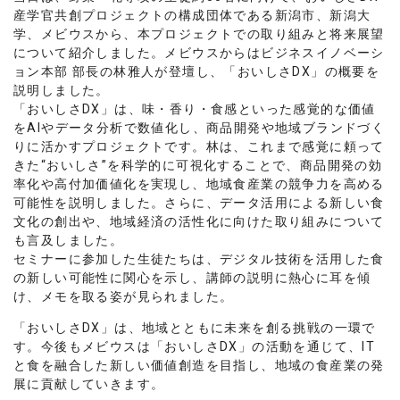
産学官共創プロジェクトの構成団体である新潟市、新潟大
学、メビウスから、本プロジェクトでの取り組みと将来展望
について紹介しました。メビウスからはビジネスイノベーシ
ョン本部 部長の林雅人が登壇し、「おいしさDX」の概要を
説明しました。
「おいしさDX」は、味・香り・食感といった感覚的な価値
をAIやデータ分析で数値化し、商品開発や地域ブランドづく
りに活かすプロジェクトです。林は、これまで感覚に頼って
きた“おいしさ”を科学的に可視化することで、商品開発の効
率化や高付加価値化を実現し、地域食産業の競争力を高める
可能性を説明しました。さらに、データ活用による新しい食
文化の創出や、地域経済の活性化に向けた取り組みについて
も言及しました。
セミナーに参加した生徒たちは、デジタル技術を活用した食
の新しい可能性に関心を示し、講師の説明に熱心に耳を傾
け、メモを取る姿が見られました。
「おいしさDX」は、地域とともに未来を創る挑戦の一環で
す。今後もメビウスは「おいしさDX」の活動を通じて、IT
と食を融合した新しい価値創造を目指し、地域の食産業の発
展に貢献していきます。