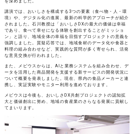
を深めました。
講演では、おいしさを構成する3つの要素（食べ物・人・環
境）や、デジタル化の進展、最新の科学的アプローチが紹介
されました。石川教授は「おいしさDXの最大の価値は幸福
であり、食べて幸せになる体験を創出することがミッショ
ン」と語り、地域全体の幸福を目指すプロジェクトの意義を
強調しました。質疑応答では、地域食材のデータ化や食器と
料理の組み合わせなど、実践的な質問が多く寄せられ、活発
な意見交換が行われました。
また、メビウスからは、AIと業務システムを組み合わせ、デ
ータを活用した商品開発を支援する新サービスの開発状況に
ついて概要を発表しました。現在、県内の食品メーカーと連
携し、実証実験やモニター利用を進めております。
メビウスは今後も、おいしさDX共創プロジェクトの認知拡
大と価値創出に努め、地域の食産業のさらなる発展に貢献し
てまいります。