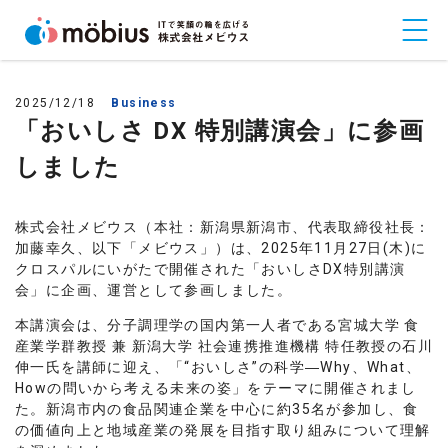
2025/12/18
Business
「おいしさ DX 特別講演会」に参画
しました
株式会社メビウス（本社：新潟県新潟市、代表取締役社長：
加藤幸久、以下「メビウス」）は、2025年11月27日(木)に
クロスパルにいがたで開催された「おいしさDX特別講演
会」に企画、運営として参画しました。
本講演会は、分子調理学の国内第一人者である宮城大学 食
産業学群教授 兼 新潟大学 社会連携推進機構 特任教授の石川
伸一氏を講師に迎え、「“おいしさ”の科学―Why、What、
Howの問いから考える未来の姿」をテーマに開催されまし
た。新潟市内の食品関連企業を中心に約35名が参加し、食
の価値向上と地域産業の発展を目指す取り組みについて理解