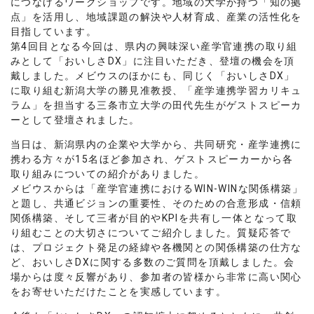
につなげるワークショップです。地域の大学が持つ「知の拠
点」を活用し、地域課題の解決や人材育成、産業の活性化を
目指しています。
第4回目となる今回は、県内の興味深い産学官連携の取り組
みとして「おいしさDX」に注目いただき、登壇の機会を頂
戴しました。メビウスのほかにも、同じく「おいしさDX」
に取り組む新潟大学の勝見准教授、「産学連携学習カリキュ
ラム」を担当する三条市立大学の田代先生がゲストスピーカ
ーとして登壇されました。
当日は、新潟県内の企業や大学から、共同研究・産学連携に
携わる方々が15名ほど参加され、ゲストスピーカーから各
取り組みについての紹介がありました。
メビウスからは「産学官連携におけるWIN-WINな関係構築」
と題し、共通ビジョンの重要性、そのための合意形成・信頼
関係構築、そして三者が目的やKPIを共有し一体となって取
り組むことの大切さについてご紹介しました。質疑応答で
は、プロジェクト発足の経緯や各機関との関係構築の仕方な
ど、おいしさDXに関する多数のご質問を頂戴しました。会
場からは度々反響があり、参加者の皆様から非常に高い関心
をお寄せいただけたことを実感しています。