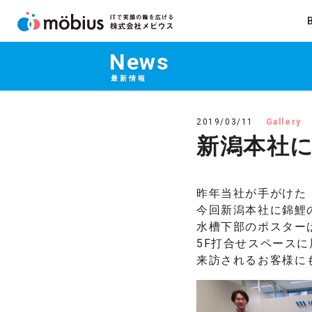
News
最新情報
2019/03/11
Gallery
新潟本社
昨年当社が手がけた
今回新潟本社に錦鯉
水槽下部のポスター
5F打合せスペース
来訪されるお客様に